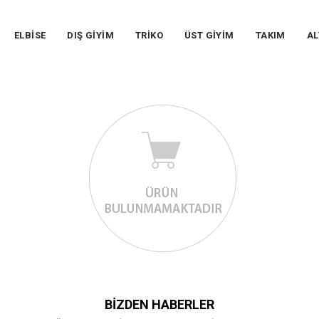
ELBİSE
DIŞ GİYİM
TRİKO
ÜST GİYİM
TAKIM
AL
BIZDEN HABERLER