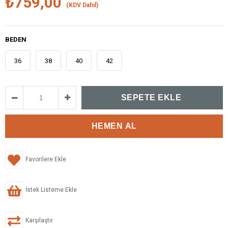
₺759,00
(KDV Dahil)
BEDEN
36
38
40
42
Favorilere Ekle
İstek Listeme Ekle
Karşılaştır