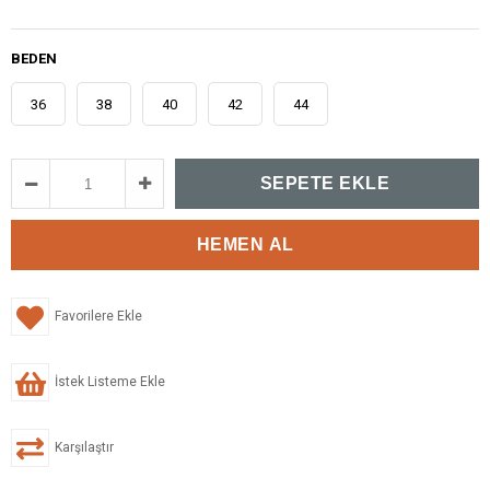
BEDEN
36
38
40
42
44
Favorilere Ekle
İstek Listeme Ekle
Karşılaştır