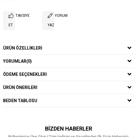
TAVSIYE
YORUM
ET
YAZ
ÜRÜN ÖZELLIKLERI
YORUMLAR
(0)
ÖDEME SEÇENEKLERI
ÜRÜN ÖNERILERI
BEDEN TABLOSU
BIZDEN HABERLER
Bültenimize Üye Olun ! Tüm İndirim ve Fırsatlardan İlk Sizin Haberiniz