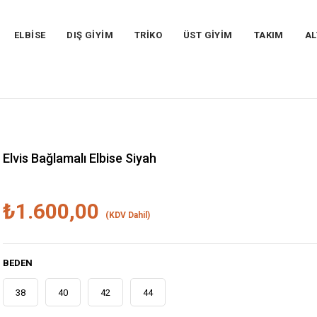
ELBİSE
DIŞ GİYİM
TRİKO
ÜST GİYİM
TAKIM
AL
Elvis Bağlamalı Elbise Siyah
₺1.600,00
(KDV Dahil)
BEDEN
38
40
42
44