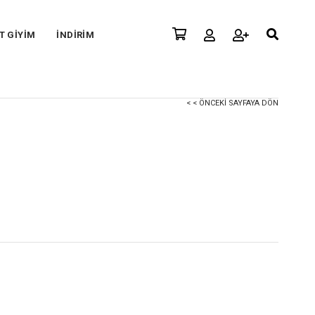
T GİYİM
İNDİRİM
< < ÖNCEKI SAYFAYA DÖN