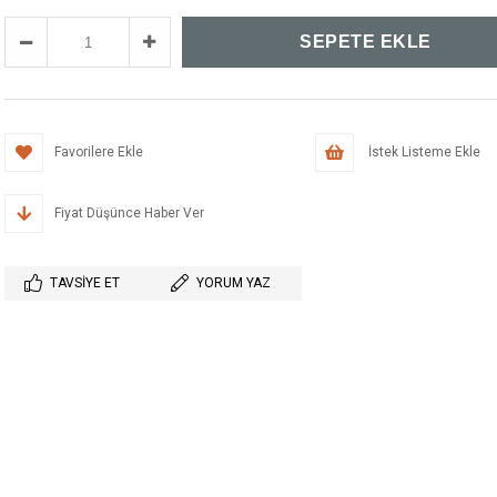
Favorilere Ekle
İstek Listeme Ekle
Fiyat Düşünce Haber Ver
TAVSIYE ET
YORUM YAZ