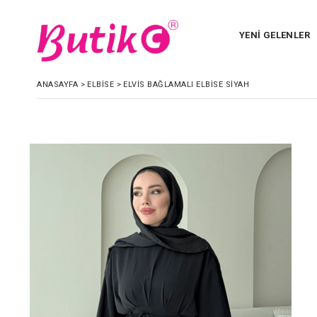
YENİ GELENLER
ANASAYFA
>
ELBİSE
>
ELVIS BAĞLAMALI ELBISE SIYAH