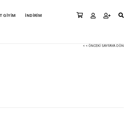
T GİYİM
İNDİRİM
< < ÖNCEKI SAYFAYA DÖN