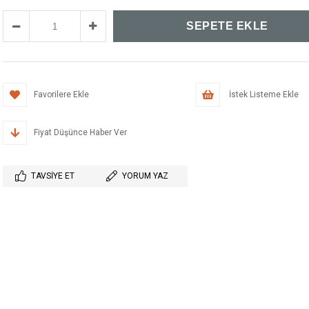
Favorilere Ekle
İstek Listeme Ekle
Fiyat Düşünce Haber Ver
TAVSIYE ET
YORUM YAZ