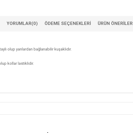
YORUMLAR
(0)
ÖDEME SEÇENEKLERI
ÜRÜN ÖNERILER
taylı olup yanlardan bağlanabilir kuşaklıdır.
up kollar lastiklidir.