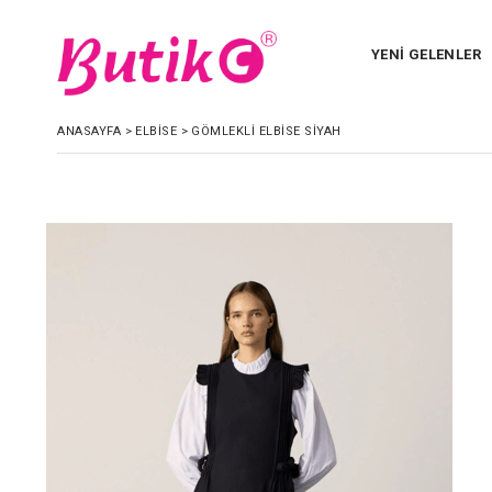
YENİ GELENLER
ANASAYFA
>
ELBİSE
>
GÖMLEKLI ELBISE SIYAH