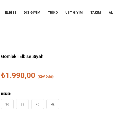
ELBİSE
DIŞ GİYİM
TRİKO
ÜST GİYİM
TAKIM
AL
Gömlekli Elbise Siyah
₺1.990,00
(KDV Dahil)
BEDEN
36
38
40
42