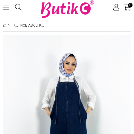
0
Üye Girişi
Üye Ol
İNCE ASKILI KOT JILE KOYU