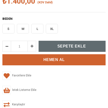
₺1.400,00
(KDV Dahil)
BEDEN
S
M
L
XL
Favorilere Ekle
İstek Listeme Ekle
Karşılaştır