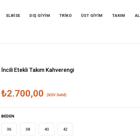
ELBİSE
DIŞ GİYİM
TRİKO
ÜST GİYİM
TAKIM
AL
İncili Etekli Takım Kahverengi
₺2.700,00
(KDV Dahil)
BEDEN
36
38
40
42