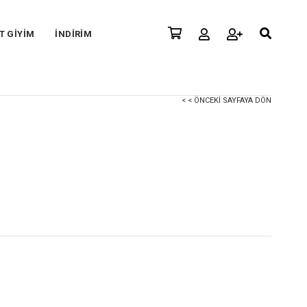
T GİYİM
İNDİRİM
< < ÖNCEKI SAYFAYA DÖN