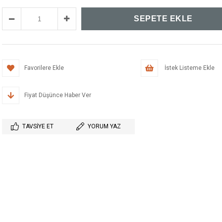
Favorilere Ekle
İstek Listeme Ekle
Fiyat Düşünce Haber Ver
TAVSIYE ET
YORUM YAZ