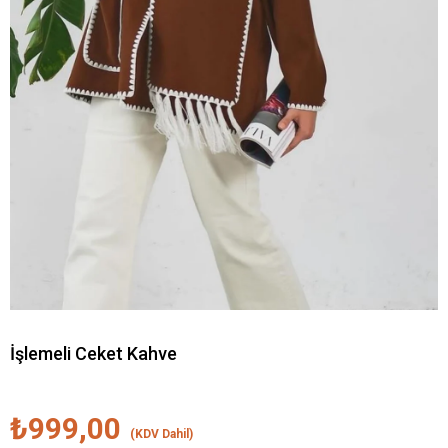
İşlemeli Ceket Kahve
₺999,00
(KDV Dahil)