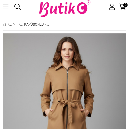
0
Üye Girişi
Üye Ol
KAPÜŞONLU FERMUARLI TRENÇKOT CAMEL