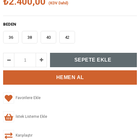
₺2.400,00
(KDV Dahil)
BEDEN
36
38
40
42
Favorilere Ekle
İstek Listeme Ekle
Karşılaştır