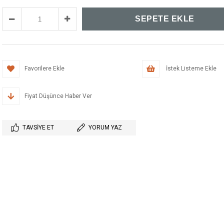
Favorilere Ekle
İstek Listeme Ekle
Fiyat Düşünce Haber Ver
TAVSIYE ET
YORUM YAZ