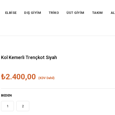
ELBİSE
DIŞ GİYİM
TRİKO
ÜST GİYİM
TAKIM
AL
Kol Kemerli Trençkot Siyah
₺2.400,00
(KDV Dahil)
BEDEN
1
2