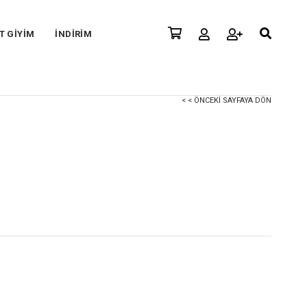
T GİYİM
İNDİRİM
< < ÖNCEKI SAYFAYA DÖN