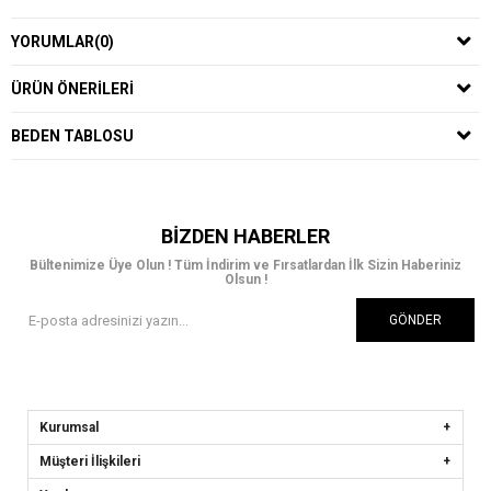
YORUMLAR
(0)
ÜRÜN ÖNERILERI
BEDEN TABLOSU
BIZDEN HABERLER
Bültenimize Üye Olun ! Tüm İndirim ve Fırsatlardan İlk Sizin Haberiniz
Olsun !
GÖNDER
Kurumsal
Müşteri İlişkileri