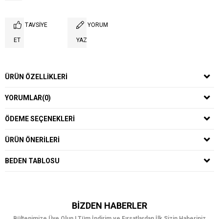
TAVSIYE
YORUM
ET
YAZ
ÜRÜN ÖZELLIKLERI
YORUMLAR
(0)
ÖDEME SEÇENEKLERI
ÜRÜN ÖNERILERI
BEDEN TABLOSU
BIZDEN HABERLER
Bültenimize Üye Olun ! Tüm İndirim ve Fırsatlardan İlk Sizin Haberiniz