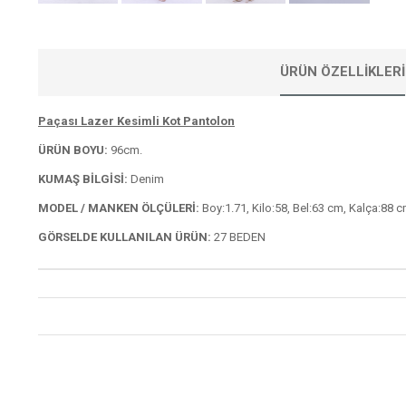
ÜRÜN ÖZELLIKLERI
Paçası Lazer Kesimli Kot Pantolon
ÜRÜN BOYU:
96cm.
KUMAŞ BİLGİSİ:
Denim
MODEL / MANKEN ÖLÇÜLERİ:
Boy:1.71, Kilo:58, Bel:63 cm, Kalça:88 c
GÖRSELDE KULLANILAN ÜRÜN:
27 BEDEN