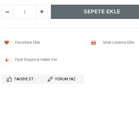
Favorilere Ekle
İstek Listeme Ekle
Fiyat Düşünce Haber Ver
TAVSIYE ET
YORUM YAZ