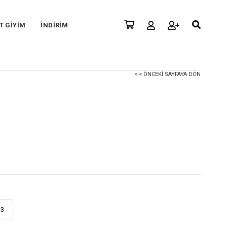
T GİYİM
İNDİRİM
< < ÖNCEKI SAYFAYA DÖN
33