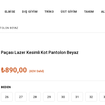
ELBİSE
DIŞ GİYİM
TRİKO
ÜST GİYİM
TAKIM
AL
NTOLON BEYAZ
Paçası Lazer Kesimli Kot Pantolon Beyaz
₺890,00
(KDV Dahil)
BEDEN
26
27
28
29
30
31
32