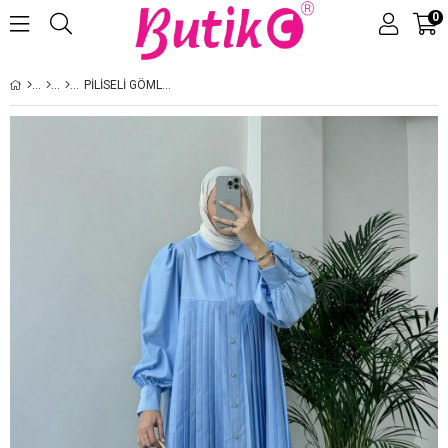
0
Üye Girişi
Üye Ol
PİLİSELİ GÖMLEK BEBE MAVİ