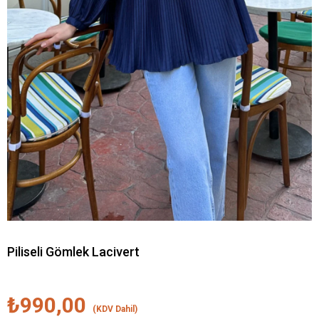
Piliseli Gömlek Lacivert
₺990,00
(KDV Dahil)