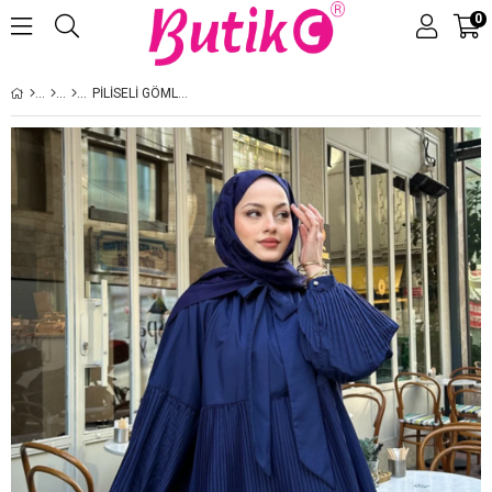
0
Üye Girişi
Üye Ol
PILISELI GÖMLEK LACIVERT