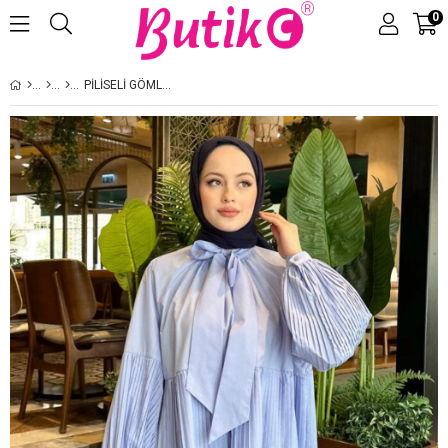
0
Üye Girişi
Üye Ol
PILISELI GÖMLEK MAVI