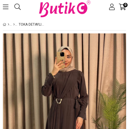
0
Üye Girişi
Üye Ol
TOKA DETAYLI ELBISE KAHVERENGI