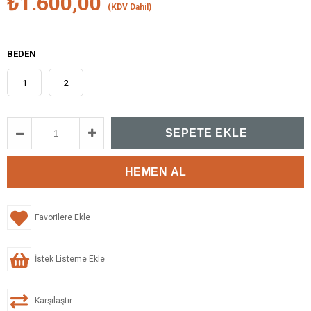
₺1.600,00
(KDV Dahil)
BEDEN
1
2
Favorilere Ekle
İstek Listeme Ekle
Karşılaştır