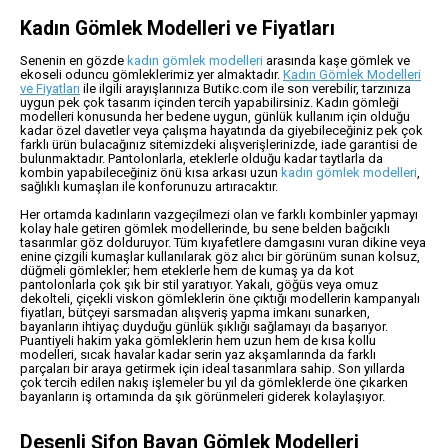
Kadın Gömlek Modelleri ve Fiyatları
Senenin en gözde
kadın gömlek modelleri
arasında kaşe gömlek ve
ekoseli oduncu gömleklerimiz yer almaktadır.
Kadın Gömlek Modelleri
ve Fiyatları
ile ilgili arayışlarınıza Butikc.com ile son verebilir, tarzınıza
uygun pek çok tasarım içinden tercih yapabilirsiniz. Kadın gömleği
modelleri konusunda her bedene uygun, günlük kullanım için olduğu
kadar özel davetler veya çalışma hayatında da giyebileceğiniz pek çok
farklı ürün bulacağınız sitemizdeki alışverişlerinizde, iade garantisi de
bulunmaktadır. Pantolonlarla, eteklerle olduğu kadar taytlarla da
kombin yapabileceğiniz önü kısa arkası uzun
kadın gömlek modelleri
,
sağlıklı kumaşları ile konforunuzu artıracaktır.
Her ortamda kadınların vazgeçilmezi olan ve farklı kombinler yapmayı
kolay hale getiren gömlek modellerinde, bu sene belden bağcıklı
tasarımlar göz dolduruyor. Tüm kıyafetlere damgasını vuran dikine veya
enine çizgili kumaşlar kullanılarak göz alıcı bir görünüm sunan kolsuz,
düğmeli gömlekler; hem eteklerle hem de kumaş ya da kot
pantolonlarla çok şık bir stil yaratıyor. Yakalı, göğüs veya omuz
dekolteli, çiçekli viskon gömleklerin öne çıktığı modellerin kampanyalı
fiyatları, bütçeyi sarsmadan alışveriş yapma imkanı sunarken,
bayanların ihtiyaç duyduğu günlük şıklığı sağlamayı da başarıyor.
Puantiyeli hakim yaka gömleklerin hem uzun hem de kısa kollu
modelleri, sıcak havalar kadar serin yaz akşamlarında da farklı
parçaları bir araya getirmek için ideal tasarımlara sahip. Son yıllarda
çok tercih edilen nakış işlemeler bu yıl da gömleklerde öne çıkarken
bayanların iş ortamında da şık görünmeleri giderek kolaylaşıyor.
Desenli Şifon Bayan Gömlek Modelleri