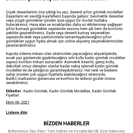
Çiçek desenlerinin öne çıktığı bu yaz, desenli şifon gömlek modelleri
bayanların en sevdiği kıyafetlerin başında geliyor. Geometrik desenler
veya çizgili gömlekler içinden size uygun bir model mutlaka
bulacaksınız. Hava alan ve sıcaklardan daha az etkilenmeyi sağlayan
şifon kumaşlı gömlekler sayesinde sezonu hem şık hem de konforlu
şekilde geçirebilirsiniz. Sade veya desenli kumaş seçenekleri
sayesinde etek veya pantolonlarla tamamlayabileceğiniz şifon
gömlekleri uygun fiyata almak için online alışveriş seçeneklerimizden
yararlanabilirsiniz.
Kapıda ödeme imkanı olan sitemizden yapacağınız alışverişlerde,
sıcak yaz günlerinde giyebileceğiniz sıfır kollu kadın gömlek modelleri
sayısız kombin imkanı sunacaktır. Asimetrik kesimli, geniş kollu,
dekolteli omuz detayları olanlar kadar nakış işlemeli kadın gömlek
modelleri ile de şıklığınızı garantileyebilirsiniz. Her renk ve bedene
sahip ürünleri çok uygun fiyatlarla alabileceğiniz sitemizde,
ButikC markasının güvencesi ve konforu ile stilinizi gözler önüne
serebilirsiniz.
Etiketler:
Kadın Gömlek, Kadın Gömlek Modelleri, Kadın Gömlek
Fiyatları
Ekim 06, 2021
Listeye dön
BIZDEN HABERLER
Bültenimize Üye Olun ! Tüm İndirim ve Fırsatlardan İlk Sizin Haberiniz